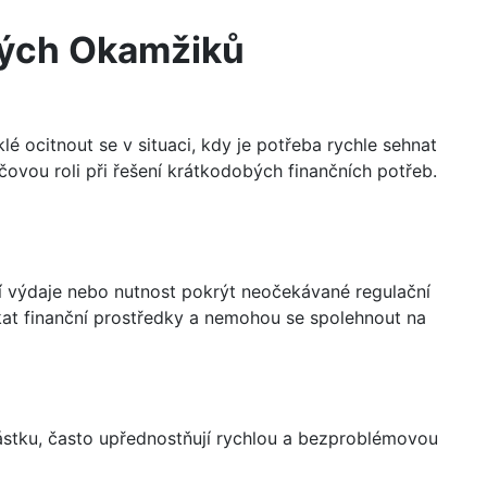
ných Okamžiků
é ocitnout se v situaci, kdy je potřeba rychle sehnat
čovou roli při řešení krátkodobých finančních potřeb.
í výdaje nebo nutnost pokrýt neočekávané regulační
skat finanční prostředky a nemohou se spolehnout na
částku, často upřednostňují rychlou a bezproblémovou