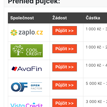
Přehled půjček:
Společnost
Žádost
Částka
1 000 Kč - 
Půjčit >>
1 000 Kč - 
Půjčit >>
1 000 Kč - 
Půjčit >>
5 000 Kč -
Půjčit >>
3 000 Kč -
Půjčit >>