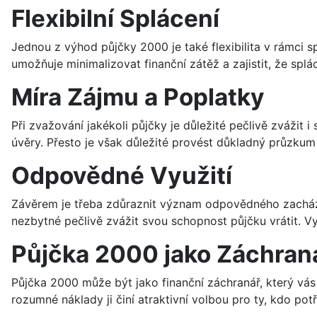
Flexibilní Splácení
Jednou z výhod půjčky 2000 je také flexibilita v rámci s
umožňuje minimalizovat finanční zátěž a zajistit, že spl
Míra Zájmu a Poplatky
Při zvažování jakékoli půjčky je důležité pečlivě zvážit
úvěry. Přesto je však důležité provést důkladný průzku
Odpovědné Využití
Závěrem je třeba zdůraznit význam odpovědného zacházen
nezbytné pečlivě zvážit svou schopnost půjčku vrátit. V
Půjčka 2000 jako Záchran
Půjčka 2000 může být jako finanční záchranář, který vás 
rozumné náklady ji činí atraktivní volbou pro ty, kdo p