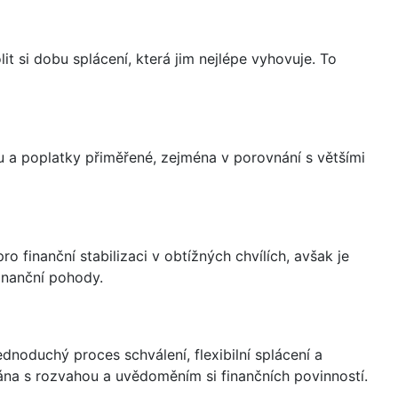
t si dobu splácení, která jim nejlépe vyhovuje. To
mu a poplatky přiměřené, zejména v porovnání s většími
inanční stabilizaci v obtížných chvílích, avšak je
inanční pohody.
dnoduchý proces schválení, flexibilní splácení a
vána s rozvahou a uvědoměním si finančních povinností.