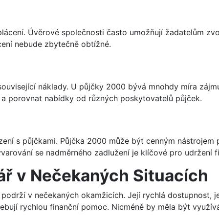
plácení. Úvěrové společnosti často umožňují žadatelům zvoli
ácení nebude zbytečně obtížné.
 i související náklady. U půjčky 2000 bývá mnohdy míra záj
m a porovnat nabídky od různých poskytovatelů půjček.
í s půjčkami. Půjčka 2000 může být cenným nástrojem pro f
yvarování se nadměrného zadlužení je klíčové pro udržení f
ář v Nečekaných Situacích
podrží v nečekaných okamžicích. Její rychlá dostupnost, je
otřebují rychlou finanční pomoc. Nicméně by měla být využí