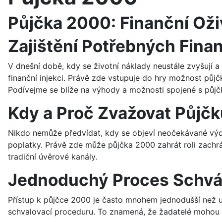
Půjčka 2000: Finanční Ož
Zajištění Potřebných Fina
V dnešní době, kdy se životní náklady neustále zvyšují a
finanční injekci. Právě zde vstupuje do hry možnost půjč
Podívejme se blíže na výhody a možnosti spojené s půj
Kdy a Proč Zvažovat Půjč
Nikdo nemůže předvídat, kdy se objeví neočekávané výd
poplatky. Právě zde může půjčka 2000 zahrát roli zachrá
tradiční úvěrové kanály.
Jednoduchý Proces Schvá
Přístup k půjčce 2000 je často mnohem jednodušší než u 
schvalovací proceduru. To znamená, že žadatelé mohou o