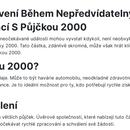
ivení Během Nepředvídatel
ncí S Půjčkou 2000
 neočekávané události mohou vyvstat kdykoli, není neobvykl
ky 2000. Tato částka, zdánlivě skromná, může však hrát klí
čkou 2000.
ku 2000?
aje. Může to být havárie automobilu, neodkladné zdravotn
nce. Je to ideální možnost pro ty, kdo potřebují rychle zí
lení
větších půjček. Úvěrové společnosti, které nabízejí tuto 
čekávat rychlé zpracování a schválení své žádosti.